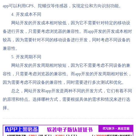
app可以利用GPS、陀螺仪等传感器，实现定位和方向识别功能。
4. 开发成本不同
网站开发的开发成本相对较低，因为它不需要针对特定的移动设
备进行开发，只需要考虑浏览器的兼容性。而app开发的开发成本相对
较高，因为需要针对不同的移动设备进行开发，同时考虑不同设备的
兼容性。
5. 开发周期不同
网站开发的开发周期相对较短，因为它不需要考虑不同设备的兼
容性，只需要考虑浏览器的兼容性。而app开发的开发周期相对较长，
因为需要考虑不同设备的兼容性，同时需要进行多次测试和优化。
总之，网站开发和app开发是两种不同的开发方式，它们有着不同
的原理和特点。选择哪种方式，需要根据具体的需求和情况来进行选
择。