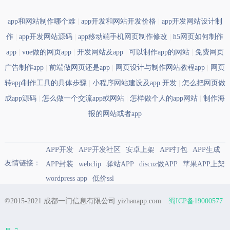
app和网站制作哪个难
|
app开发和网站开发价格
|
app开发网站设计制
作
|
app开发网站源码
|
app移动端手机网页制作修改
|
h5网页如何制作
app
|
vue做的网页app
|
开发网站及app
|
可以制作app的网站
|
免费网页
广告制作app
|
前端做网页还是app
|
网页设计与制作网站教程app
|
网页
转app制作工具的具体步骤
|
小程序网站建设及app 开发
|
怎么把网页做
成app源码
|
怎么做一个交流app或网站
|
怎样做个人的app网站
|
制作海
报的网站或者app
APP开发
APP开发社区
安卓上架
APP打包
APP生成
友情链接：
APP封装
webclip
驿站APP
discuz做APP
苹果APP上架
wordpress app
低价ssl
©2015-2021 成都一门信息有限公司 yizhanapp.com
蜀ICP备19000577