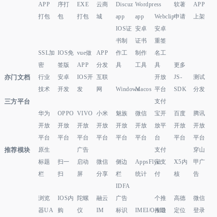
APP
序打
EXE
云商
Discuz
Wordpress
软著
APP
打包
包
打包
城
app
app
Webclip
申请
上架
IOS证
安卓
安卓
书制
证书
重签
SSL加
IOS免
vue做
APP
作工
制作
名工
密
签版
APP
分发
具
工具
具
更多
亦门文档
行业
安卓
IOS开
互联
开放
JS-
测试
技术
开发
发
网
Windows
Macos
平台
SDK
分发
三方平台
支付
华为
OPPO
VIVO
小米
魅族
微信
宝开
百度
腾讯
开放
开放
开放
开放
开放
开放
放平
开放
开放
平台
平台
平台
平台
平台
平台
台
平台
平台
推荐模块
原生
广告
支付
穿山
标题
扫一
启动
微信
侧边
AppsFlyer
宝支
X5内
甲广
栏
扫
屏
分享
栏
统计
付
核
告
IDFA
浏览
IOS内
陀螺
融云
广告
个推
高德
微信
器UA
购
仪
IM
标识
IMEI/OAID
推送
定位
登录