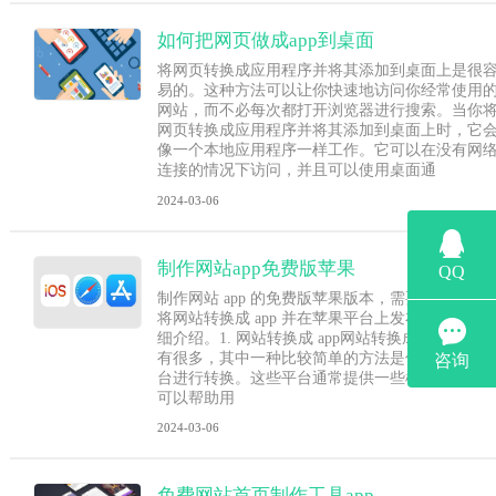
如何把网页做成app到桌面
将网页转换成应用程序并将其添加到桌面上是很
易的。这种方法可以让你快速地访问你经常使用
网站，而不必每次都打开浏览器进行搜索。当你
网页转换成应用程序并将其添加到桌面上时，它
像一个本地应用程序一样工作。它可以在没有网
连接的情况下访问，并且可以使用桌面通
2024-03-06
制作网站app免费版苹果
制作网站 app 的免费版苹果版本，需要考虑到如
将网站转换成 app 并在苹果平台上发布。以下是
细介绍。1. 网站转换成 app网站转换成 app 的方式
有很多，其中一种比较简单的方法是使用第三方
台进行转换。这些平台通常提供一些模板和工具
可以帮助用
2024-03-06
免费网站首页制作工具app