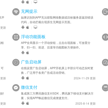
|
无网提示
讯平
如果识别到APP无法获取网络数据或目标服务器返回错误
代码，自动拦截出现原生无网提示页面。
0 更新
|
浮动功能面板
到相
APP全局显示一个浮动按钮，点击出现面板，可放置分
享、扫一扫、前进、后退等功能图标方便操作。
广告启动屏
，可
在线设置广告启动屏，APP开机屏上半部分可动态实时更
换，广泛用于各类广告或活动营销。
9 更新
2024-11-29 更新
微信支付
到好
集成第三方腾讯微信支付SDK，腾讯旗下移动支付解决方
案，实现APP唤起微信完成便捷支付。
3 更新
2025-8-14 更新