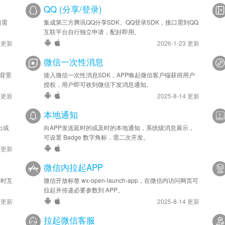
QQ (分享/登录)
口需
集成第三方腾讯QQ分享SDK、QQ登录SDK，接口需到QQ
互联平台自行独立申请，配好即用。
4 更新
2026-1-23 更新
微信一次性消息
域背景
接入微信一次性消息SDK，APP唤起微信客户端获得用户
授权，用户即可收到微信下发消息通知。
8 更新
2025-8-14 更新
本地通知
出或
向APP发送延时的或及时的本地通知，系统级消息展示，
可设置 Badge 数字角标，需二次开发。
3 更新
微信内拉起APP
延时互
微信开放标签 wx-open-launch-app，在微信内访问网页可
拉起并传递必要参数到 APP。
4 更新
2025-8-14 更新
拉起微信客服