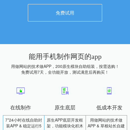
免费试用
能用手机制作网页的app
用做网站的技术做APP，200原生模块自助组装，按需选购！
免费试用7天，全功能开放，测试满意后再购买！
在线制作
原生底层
低成本开发
7*24小时在线自助封
原生APP底层开发框
用做网站的技术做
装APP & 稳定运行5
架，功能模块化积木
APP & 草根站长自建