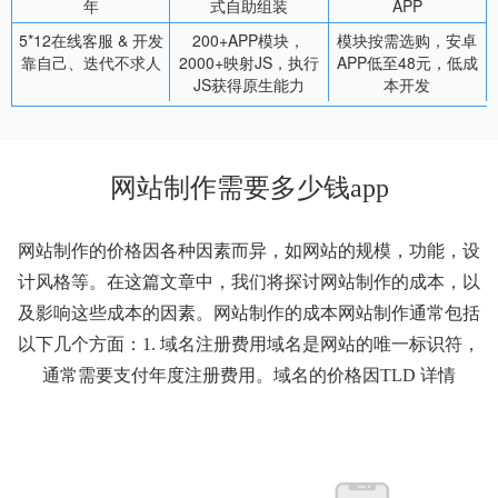
年
式自助组装
APP
5*12在线客服 & 开发
200+APP模块，
模块按需选购，安卓
靠自己、迭代不求人
2000+映射JS，执行
APP低至48元，低成
JS获得原生能力
本开发
网站制作需要多少钱app
网站制作的价格因各种因素而异，如网站的规模，功能，设
计风格等。在这篇文章中，我们将探讨网站制作的成本，以
及影响这些成本的因素。网站制作的成本网站制作通常包括
以下几个方面：1. 域名注册费用域名是网站的唯一标识符，
通常需要支付年度注册费用。域名的价格因TLD
详情