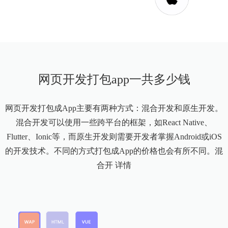
网页开发打包app一共多少钱
网页开发打包成App主要有两种方式：混合开发和原生开发。
混合开发可以使用一些跨平台的框架，如React Native、
Flutter、Ionic等，而原生开发则需要开发者掌握Android或iOS
的开发技术。不同的方式打包成App的价格也会有所不同。混
合开
详情