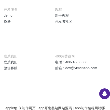
开发服务
教程
demo
新手教程
模块
开发者社区
联系我们
400免费咨询
联系我们
电话：400-16-58508
微信客服
邮箱：dev@yimenapp.com
applet如何制作网页
|
app开发整站网站源码
|
app制作编程网站哪