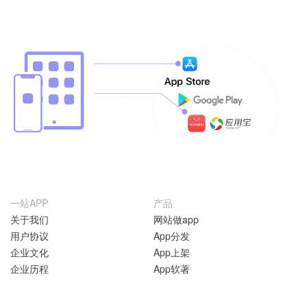
一站APP
产品
关于我们
网站做app
用户协议
App分发
企业文化
App上架
企业历程
App软著