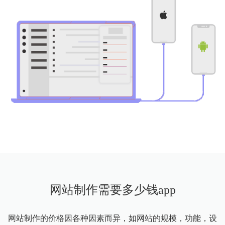
网站制作需要多少钱app
网站制作的价格因各种因素而异，如网站的规模，功能，设