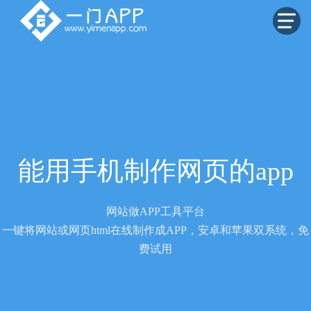
能用手机制作网页的app
网站做APP工具平台
一键将网站或网页html在线制作成APP，安卓和苹果双系统，免
费试用