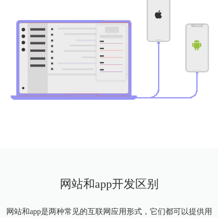
网站和app开发区别
网站和app是两种常见的互联网应用形式，它们都可以提供用