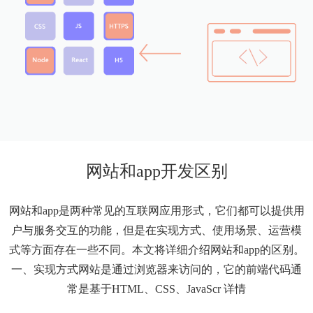
网站和app开发区别
网站和app是两种常见的互联网应用形式，它们都可以提供用
户与服务交互的功能，但是在实现方式、使用场景、运营模
式等方面存在一些不同。本文将详细介绍网站和app的区别。
一、实现方式网站是通过浏览器来访问的，它的前端代码通
常是基于HTML、CSS、JavaScr
详情