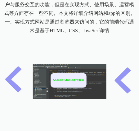
户与服务交互的功能，但是在实现方式、使用场景、运营模
式等方面存在一些不同。本文将详细介绍网站和app的区别。
一、实现方式网站是通过浏览器来访问的，它的前端代码通
常是基于HTML、CSS、JavaScr
详情