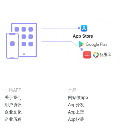
一站APP
产品
关于我们
网站做app
用户协议
App分发
企业文化
App上架
企业历程
App软著