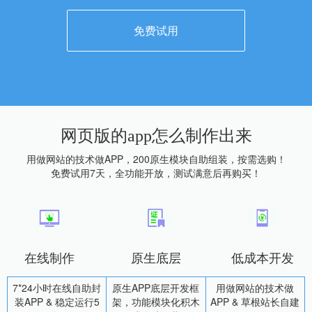
免费试用
网页版的app怎么制作出来
用做网站的技术做APP，200原生模块自助组装，按需选购！
免费试用7天，全功能开放，测试满意后再购买！
在线制作
原生底层
低成本开发
7*24小时在线自助封
原生APP底层开发框
用做网站的技术做
装APP & 稳定运行5
架，功能模块化积木
APP & 草根站长自建