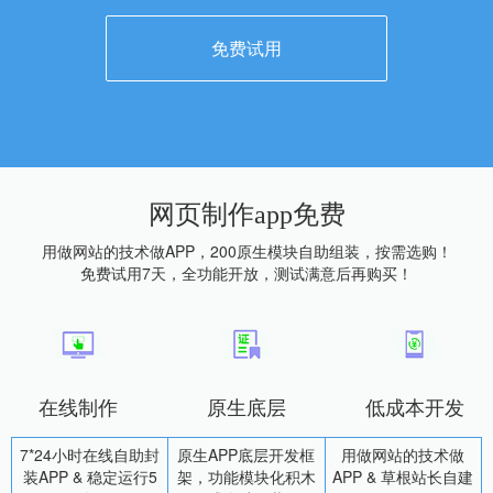
免费试用
网页制作app免费
用做网站的技术做APP，200原生模块自助组装，按需选购！
免费试用7天，全功能开放，测试满意后再购买！
在线制作
原生底层
低成本开发
7*24小时在线自助封
原生APP底层开发框
用做网站的技术做
装APP & 稳定运行5
架，功能模块化积木
APP & 草根站长自建