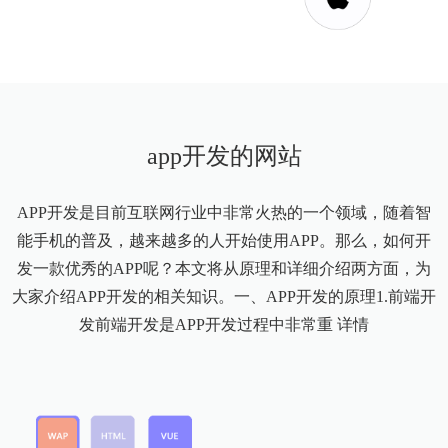
app开发的网站
APP开发是目前互联网行业中非常火热的一个领域，随着智
能手机的普及，越来越多的人开始使用APP。那么，如何开
发一款优秀的APP呢？本文将从原理和详细介绍两方面，为
大家介绍APP开发的相关知识。一、APP开发的原理1.前端开
发前端开发是APP开发过程中非常重
详情