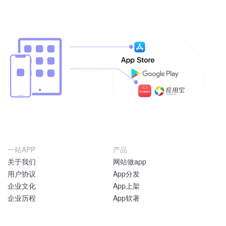
一站APP
产品
关于我们
网站做app
用户协议
App分发
企业文化
App上架
企业历程
App软著