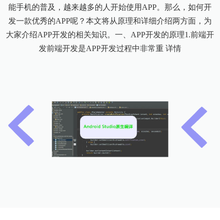
能手机的普及，越来越多的人开始使用APP。那么，如何开
发一款优秀的APP呢？本文将从原理和详细介绍两方面，为
大家介绍APP开发的相关知识。一、APP开发的原理1.前端开
发前端开发是APP开发过程中非常重
详情