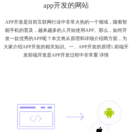
app开发的网站
APP开发是目前互联网行业中非常火热的一个领域，随着智
能手机的普及，越来越多的人开始使用APP。那么，如何开
发一款优秀的APP呢？本文将从原理和详细介绍两方面，为
大家介绍APP开发的相关知识。一、APP开发的原理1.前端开
发前端开发是APP开发过程中非常重
详情