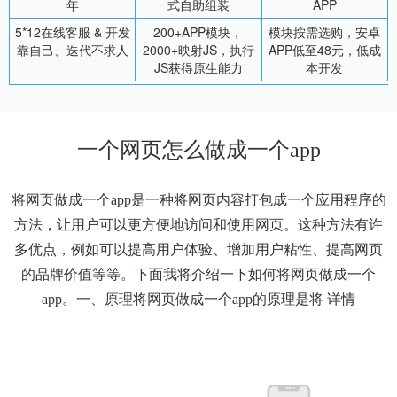
年
式自助组装
APP
5*12在线客服 & 开发
200+APP模块，
模块按需选购，安卓
靠自己、迭代不求人
2000+映射JS，执行
APP低至48元，低成
JS获得原生能力
本开发
一个网页怎么做成一个app
将网页做成一个app是一种将网页内容打包成一个应用程序的
方法，让用户可以更方便地访问和使用网页。这种方法有许
多优点，例如可以提高用户体验、增加用户粘性、提高网页
的品牌价值等等。下面我将介绍一下如何将网页做成一个
app。一、原理将网页做成一个app的原理是将
详情