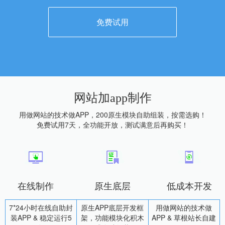
免费试用
网站加app制作
用做网站的技术做APP，200原生模块自助组装，按需选购！
免费试用7天，全功能开放，测试满意后再购买！
在线制作
原生底层
低成本开发
7*24小时在线自助封
原生APP底层开发框
用做网站的技术做
装APP & 稳定运行5
架，功能模块化积木
APP & 草根站长自建