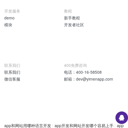
开发服务
教程
demo
新手教程
模块
开发者社区
联系我们
400免费咨询
联系我们
电话：400-16-58508
微信客服
邮箱：dev@yimenapp.com
app和网站用哪种语言开发
|
app开发和网站开发哪个容易上手
|
app