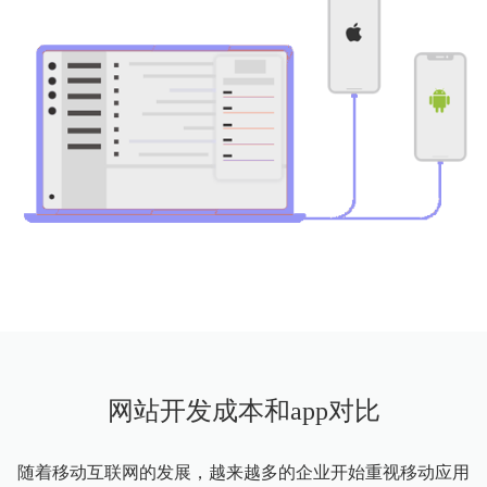
网站开发成本和app对比
随着移动互联网的发展，越来越多的企业开始重视移动应用