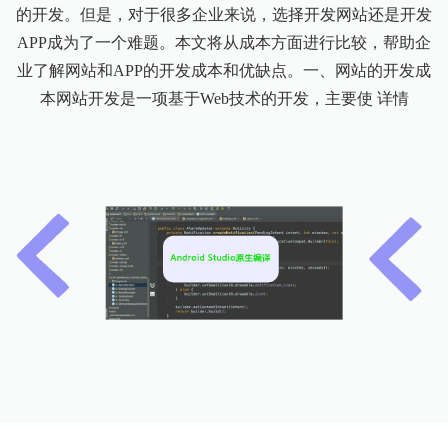
的开发。但是，对于很多企业来说，选择开发网站还是开发
APP成为了一个难题。本文将从成本方面进行比较，帮助企
业了解网站和APP的开发成本和优缺点。一、网站的开发成
本网站开发是一项基于Web技术的开发，主要使
详情