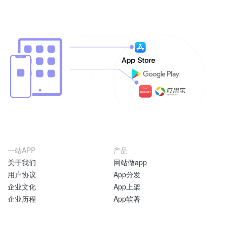
一站APP
产品
关于我们
网站做app
用户协议
App分发
企业文化
App上架
企业历程
App软著