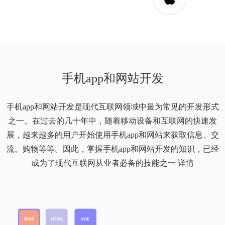
手机app和网站开发
手机app和网站开发是现代互联网领域中最为常见的开发形式
之一。在过去的几十年中，随着移动设备和互联网的快速发
展，越来越多的用户开始使用手机app和网站来获取信息、交
流、购物等等。因此，掌握手机app和网站开发的知识，已经
成为了现代互联网从业者必备的技能之一
详情