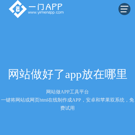
网站做好了app放在哪里
网站做APP工具平台
一键将网站或网页html在线制作成APP，安卓和苹果双系统，免
费试用