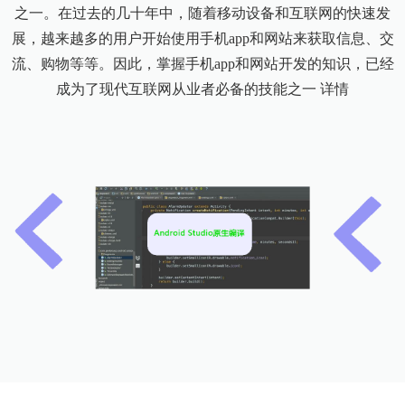
之一。在过去的几十年中，随着移动设备和互联网的快速发
展，越来越多的用户开始使用手机app和网站来获取信息、交
流、购物等等。因此，掌握手机app和网站开发的知识，已经
成为了现代互联网从业者必备的技能之一
详情