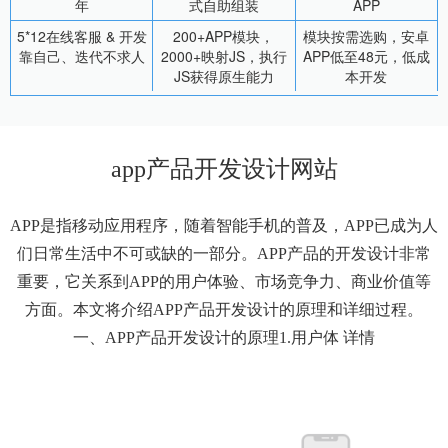
年
式自助组装
APP
5*12在线客服 & 开发
200+APP模块，
模块按需选购，安卓
靠自己、迭代不求人
2000+映射JS，执行
APP低至48元，低成
JS获得原生能力
本开发
app产品开发设计网站
APP是指移动应用程序，随着智能手机的普及，APP已成为人
们日常生活中不可或缺的一部分。APP产品的开发设计非常
重要，它关系到APP的用户体验、市场竞争力、商业价值等
方面。本文将介绍APP产品开发设计的原理和详细过程。
一、APP产品开发设计的原理1.用户体
详情