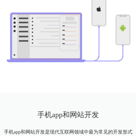
手机app和网站开发
手机app和网站开发是现代互联网领域中最为常见的开发形式