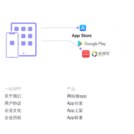
一站APP
产品
关于我们
网站做app
用户协议
App分发
企业文化
App上架
企业历程
App软著