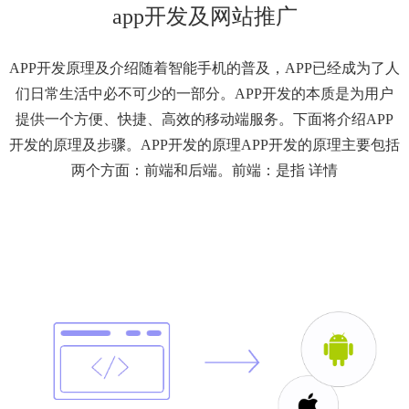
app开发及网站推广
APP开发原理及介绍随着智能手机的普及，APP已经成为了人
们日常生活中必不可少的一部分。APP开发的本质是为用户
提供一个方便、快捷、高效的移动端服务。下面将介绍APP
开发的原理及步骤。APP开发的原理APP开发的原理主要包括
两个方面：前端和后端。前端：是指
详情