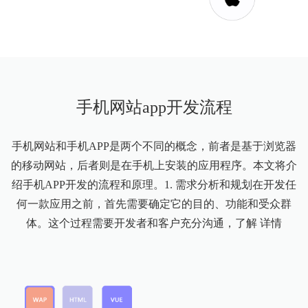
手机网站app开发流程
手机网站和手机APP是两个不同的概念，前者是基于浏览器
的移动网站，后者则是在手机上安装的应用程序。本文将介
绍手机APP开发的流程和原理。1. 需求分析和规划在开发任
何一款应用之前，首先需要确定它的目的、功能和受众群
体。这个过程需要开发者和客户充分沟通，了解
详情