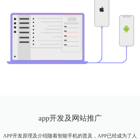
app开发及网站推广
APP开发原理及介绍随着智能手机的普及，APP已经成为了人