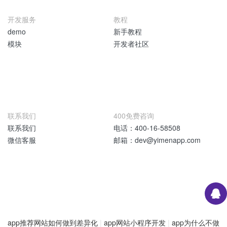
开发服务
教程
demo
新手教程
模块
开发者社区
联系我们
400免费咨询
联系我们
电话：400-16-58508
微信客服
邮箱：dev@yimenapp.com
app推荐网站如何做到差异化
|
app网站小程序开发
|
app为什么不做