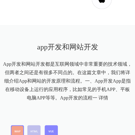
app开发和网站开发
App开发和网站开发都是互联网领域中非常重要的技术领域，
但两者之间还是有很多不同点的。在这篇文章中，我们将详
细介绍App和网站的开发原理和流程。一、App开发App是指
在移动设备上运行的应用程序，比如常见的手机APP、平板
电脑APP等等。App开发的流程一
详情