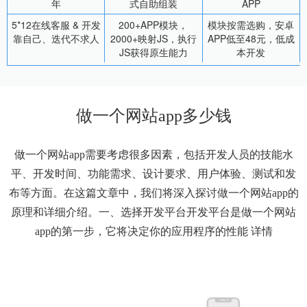
年
式自助组装
APP
5*12在线客服 & 开发
200+APP模块，
模块按需选购，安卓
靠自己、迭代不求人
2000+映射JS，执行
APP低至48元，低成
JS获得原生能力
本开发
做一个网站app多少钱
做一个网站app需要考虑很多因素，包括开发人员的技能水
平、开发时间、功能需求、设计要求、用户体验、测试和发
布等方面。在这篇文章中，我们将深入探讨做一个网站app的
原理和详细介绍。一、选择开发平台开发平台是做一个网站
app的第一步，它将决定你的应用程序的性能
详情