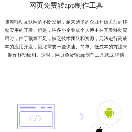
网页免费转app制作工具
随着移动互联网的不断发展，越来越多的企业开始关注到移
动应用的开发。但是，许多小企业或个人博主在开发移动应
用时，由于预算不足，缺乏技术团队和资源，无法进行高成
本的应用开发，因此需要一些快速、简单、低成本的方法来
制作移动应用。这时，网页免费转app制作工具就成
详情