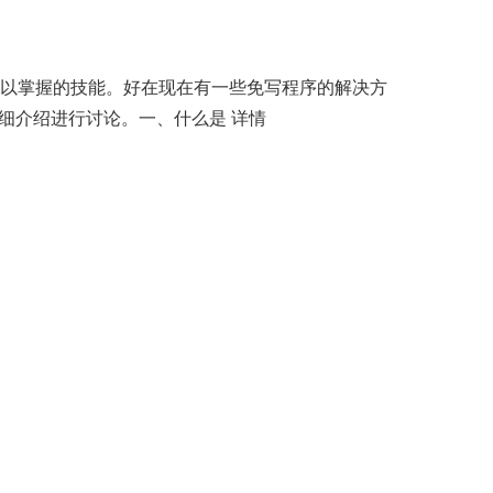
以掌握的技能。好在现在有一些免写程序的解决方
详细介绍进行讨论。一、什么是
详情