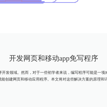
开发网页和移动app免写程序
序开发领域。然而，对于一些初学者来说，编写程序可能是一项
就能创建网页和移动应用程序。本文将对这些解决方案的原理和