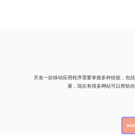
开发一款移动应用程序需要掌握多种技能，包括
展，现在有很多网站可以帮助你