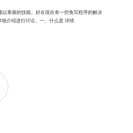
难以掌握的技能。好在现在有一些免写程序的解决
详细介绍进行讨论。一、什么是
详情