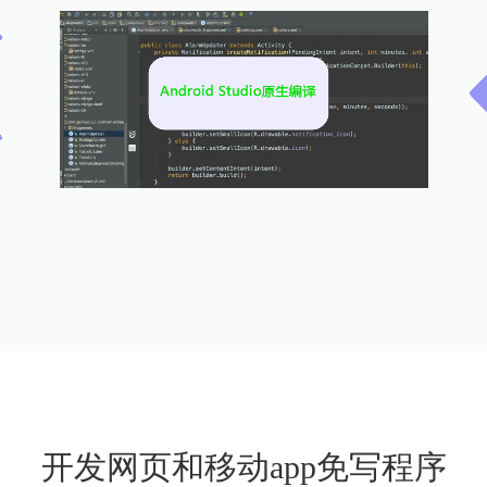
开发网页和移动app免写程序