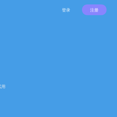
登录
注册
试用