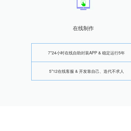
在线制作
7*24小时在线自助封装APP & 稳定运行5年
5*12在线客服 & 开发靠自己、迭代不求人