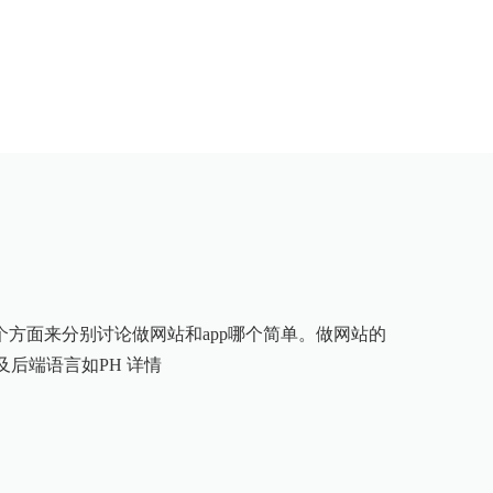
方面来分别讨论做网站和app哪个简单。做网站的
以及后端语言如PH
详情