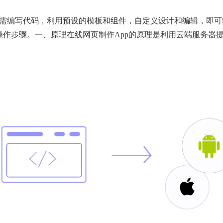
无需编写代码，利用预设的模板和组件，自定义设计和编辑，即
和操作步骤。一、原理在线网页制作App的原理是利用云端服务器