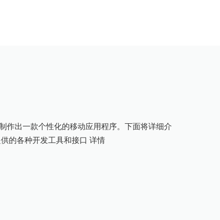
可制作出一款个性化的移动应用程序。下面将详细介
提供的各种开发工具和接口
详情