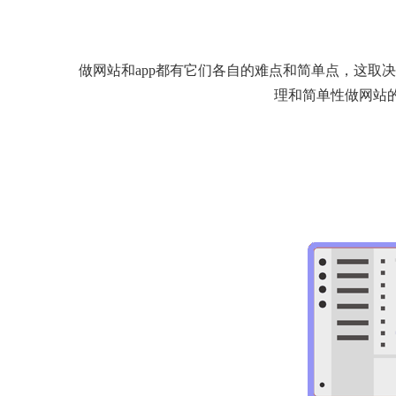
做网站和app都有它们各自的难点和简单点，这取
理和简单性做网站的原