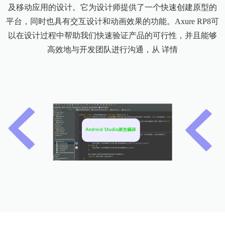
及移动应用的设计。它为设计师提供了一个快速创建原型的
平台，同时也具有交互设计和动画效果的功能。Axure RP8可
以在设计过程中帮助我们快速验证产品的可行性，并且能够
高效地与开发团队进行沟通，从
详情