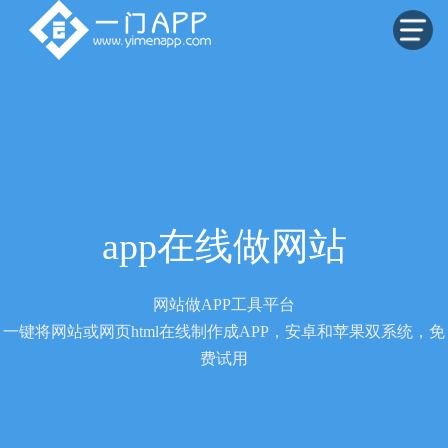
app在线做网站
网站做APP工具平台
一键将网站或网页html在线制作成APP，安卓和苹果双系统，免
费试用