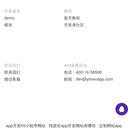
开发服务
教程
demo
新手教程
模块
开发者社区
联系我们
400免费咨询
联系我们
电话：400-16-58508
微信客服
邮箱：dev@yimenapp.com
app开发h5小程序网站
|
纯原生app开发网站有哪些
|
定制网站app