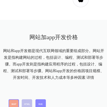
网站加app开发价格
网站和app开发都是现代互联网领域的重要组成部分。网站开
发是指构建网站的过程，包括设计、编程、测试和部署等步
骤。而app开发则是指构建应用程序的过程，包括设计、编
程、测试和部署等步骤。网站和app开发的价格因项目规模、
开发时间、开发技术和人力成本等多种因素
详情