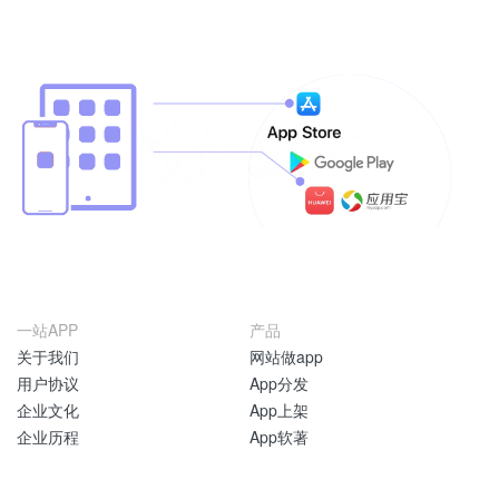
一站APP
产品
关于我们
网站做app
用户协议
App分发
企业文化
App上架
企业历程
App软著