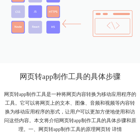
网页转app制作工具的具体步骤
网页转app制作工具是一种将网页内容转换为移动应用程序的
工具。它可以将网页上的文本、图像、音频和视频等内容转
换为移动应用程序的形式，让用户可以更加方便地使用和访
问这些内容。本文将介绍网页转app制作工具的具体步骤和原
理。一、网页转app制作工具的原理网页转
详情