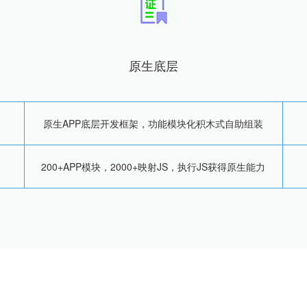
原生底层
原生APP底层开发框架，功能模块化积木式自助组装
200+APP模块，2000+映射JS，执行JS获得原生能力