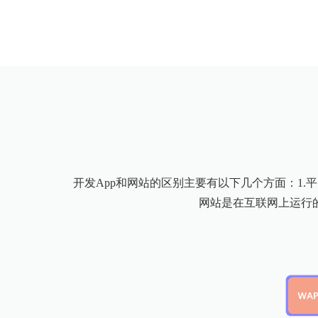
开发App和网站的区别主要有以下几个方面：1.平
网站是在互联网上运行