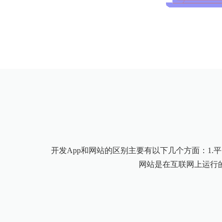
开发App和网站的区别主要有以下几个方面：1.平
网站是在互联网上运行