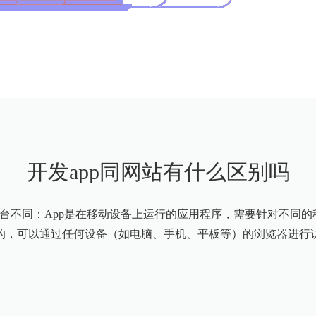
开发app同网站有什么区别吗
台不同：App是在移动设备上运行的应用程序，需要针对不同的移动
的，可以通过任何设备（如电脑、手机、平板等）的浏览器进行访