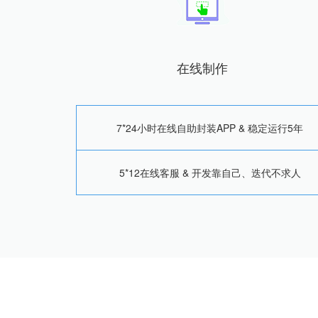
在线制作
7*24小时在线自助封装APP & 稳定运行5年
5*12在线客服 & 开发靠自己、迭代不求人