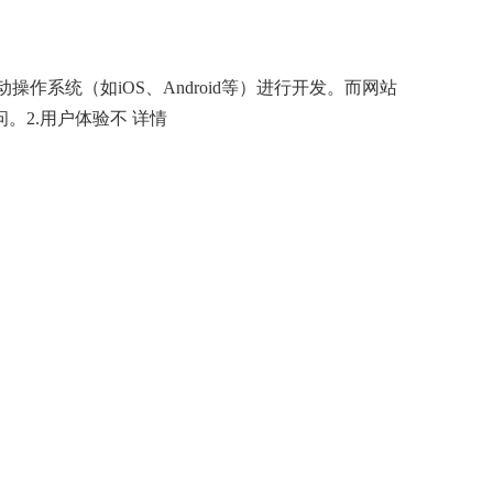
作系统（如iOS、Android等）进行开发。而网站
。2.用户体验不
详情