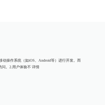
操作系统（如iOS、Android等）进行开发。而
问。2.用户体验不
详情