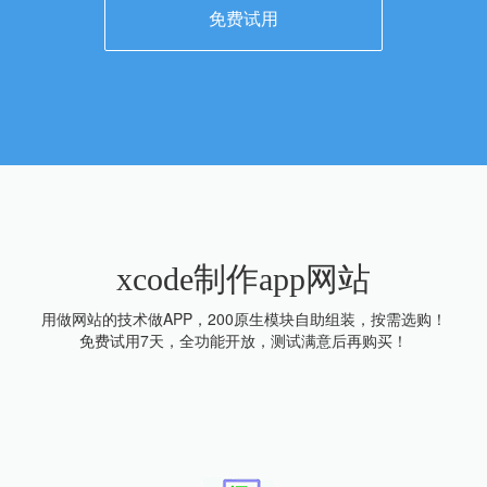
免费试用
xcode制作app网站
用做网站的技术做APP，200原生模块自助组装，按需选购！
免费试用7天，全功能开放，测试满意后再购买！