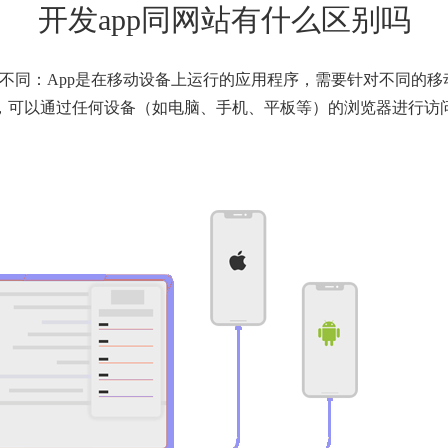
开发app同网站有什么区别吗
不同：App是在移动设备上运行的应用程序，需要针对不同的移动操
，可以通过任何设备（如电脑、手机、平板等）的浏览器进行访问