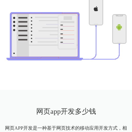
网页app开发多少钱
网页APP开发是一种基于网页技术的移动应用开发方式，相