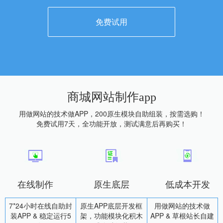
免费试用
商城网站制作app
用做网站的技术做APP，200原生模块自助组装，按需选购！
免费试用7天，全功能开放，测试满意后再购买！
在线制作
原生底层
低成本开发
7*24小时在线自助封
原生APP底层开发框
用做网站的技术做
装APP & 稳定运行5
架，功能模块化积木
APP & 草根站长自建