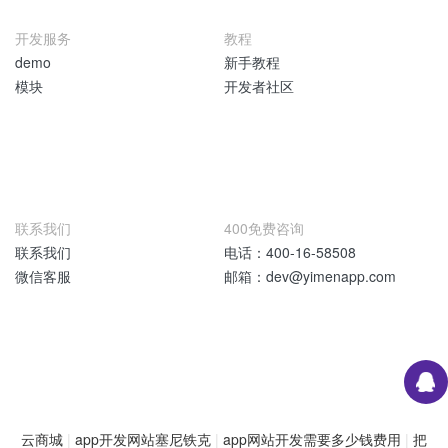
开发服务
教程
demo
新手教程
模块
开发者社区
联系我们
400免费咨询
联系我们
电话：400-16-58508
微信客服
邮箱：dev@yimenapp.com
云商城
|
app开发网站塞尼铁克
|
app网站开发需要多少钱费用
|
把