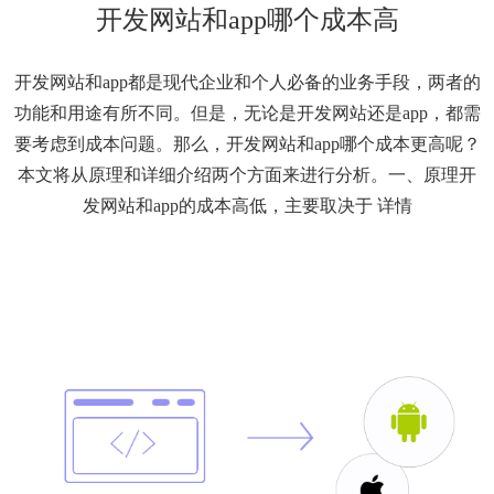
开发网站和app哪个成本高
开发网站和app都是现代企业和个人必备的业务手段，两者的
功能和用途有所不同。但是，无论是开发网站还是app，都需
要考虑到成本问题。那么，开发网站和app哪个成本更高呢？
本文将从原理和详细介绍两个方面来进行分析。一、原理开
发网站和app的成本高低，主要取决于
详情