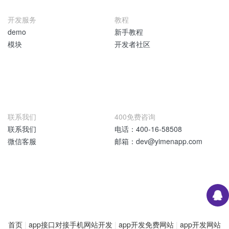
开发服务
教程
demo
新手教程
模块
开发者社区
联系我们
400免费咨询
联系我们
电话：400-16-58508
微信客服
邮箱：dev@yimenapp.com
首页
|
app接口对接手机网站开发
|
app开发免费网站
|
app开发网站