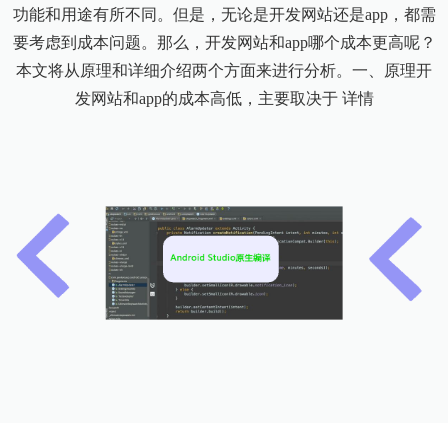
功能和用途有所不同。但是，无论是开发网站还是app，都需
要考虑到成本问题。那么，开发网站和app哪个成本更高呢？
本文将从原理和详细介绍两个方面来进行分析。一、原理开
发网站和app的成本高低，主要取决于
详情